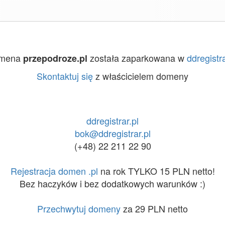
mena
została zaparkowana w
ddregistra
przepodroze.pl
Skontaktuj się
z właścicielem domeny
ddregistrar.pl
bok@ddregistrar.pl
(+48) 22 211 22 90
Rejestracja domen .pl
na rok TYLKO 15 PLN netto!
Bez haczyków i bez dodatkowych warunków :)
Przechwytuj domeny
za 29 PLN netto