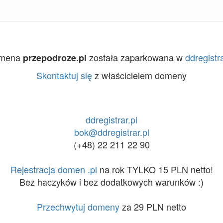
mena
została zaparkowana w
ddregistra
przepodroze.pl
Skontaktuj się
z właścicielem domeny
ddregistrar.pl
bok@ddregistrar.pl
(+48) 22 211 22 90
Rejestracja domen .pl
na rok TYLKO 15 PLN netto!
Bez haczyków i bez dodatkowych warunków :)
Przechwytuj domeny
za 29 PLN netto